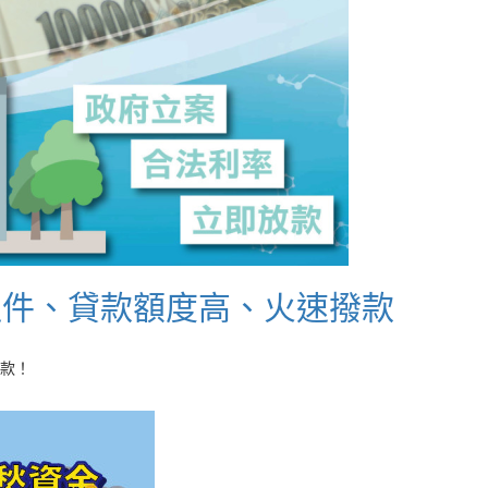
過件、貸款額度高、火速撥款
款！