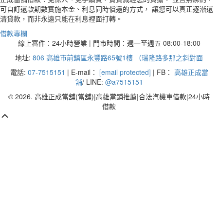
可自訂還款期數實施本金、利息同時償還的方式， 讓您可以真正逐漸還
清貸款，而非永遠只能在利息裡面打轉。
借款專欄
線上審件：24小時營業 | 門市時間：週一至週五 08:00-18:00
地址:
806 高雄市前鎮區永豐路65號1樓 （瑞隆路多那之斜對面
電話:
07-7515151
| E-mail：
[email protected]
| FB：
高雄正成當
舖
/ LINE:
@a7515151
© 2026. 高雄正成當舖(當舖)|高雄當鋪推薦|合法汽機車借款|24小時
借款
Scroll
Up