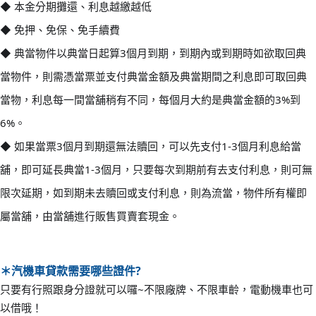
◆ 本金分期攤還、利息越繳越低
◆ 免押、免保、免手續費
◆ 典當物件以典當日起算3個月到期，到期內或到期時如欲取
回典
當物件，則需憑當票並支付典當金額及典當期間之利息
即可取回典
當物，利息每一間當舖稍有不同，每個月大約是
典當金額的3%到
6%。
◆ 如果當票3個月到期還無法贖回，可以先支付1-3個月利
息給當
舖，即可延長典當1-3個月，只要每次到期前有去
支付利息，則可無
限次延期，如到期未去贖回或支付利息，
則為流當，物件所有權即
屬當舖，由當舖進行販售買賣套現
金。
＊汽機
車貸款需要哪些證件?
只要有行照跟身分證就可以囉~不限廠牌、不限車齡，電動機車也可
以借哦！