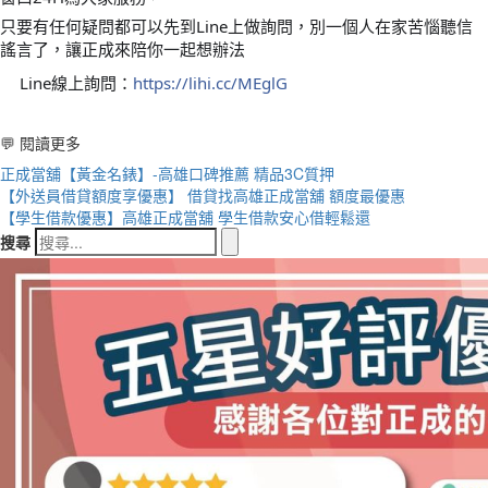
只要有任何疑問都可以先到Line上做詢問，別一個人在家苦惱聽信
謠言了，讓正成來陪你一起想辦法
🤗
🤗
Line線上詢問：
https://lihi.cc/MEglG
✅
💬 閱讀更多
正成當舖【黃金名錶】-高雄口碑推薦 精品3C質押
【外送員借貸額度享優惠】 借貸找高雄正成當舖 額度最優惠
【學生借款優惠】高雄正成當舖 學生借款安心借輕鬆還
搜尋