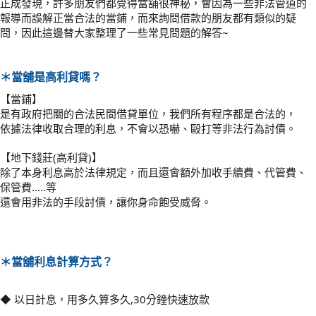
正成發現，許多朋友們都覺得當舖很神秘，會因為一些非法管道的
報導而誤解正當合法的當鋪，而來詢問借款的朋友都有類似的疑
問，因此這邊替大家整理了一些常見問題的解答~
＊當舖是高利貸嗎？
【當鋪】
是有政府把關的合法民間借貸單位，我們所有程序都是合法
的，
依據法律收取合理的利息，不會以恐嚇、毆打等非法行為討
債。
【地下錢莊(高利貸)】
除了本身利息高於法律規定，而且還會額外加收手續費、代
管費、
保管費…..等
還會用非法的手段討債，讓你身命飽受威脅。
＊
當舖利息計算方式？
◆ 以日計息，用多久算多久,30分鐘快速放款