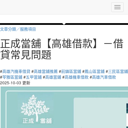
Toggl
navig
文章分類／
服務項目
正成當舖【高雄借款】－借
貸常見問題
7489 瀏覽
#
高雄汽機車借貸
#
高雄當鋪推薦
#
前鎮區當鋪
#
鳳山區當鋪
#
三民區當鋪
#
苓雅區當鋪
#
五甲當鋪
#
高雄當鋪
#
高雄機車借款
#
高雄汽車借款
2025-10-03 更新