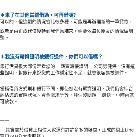
＊
車子在其他當鋪借過，可再借嗎?
可以的，但這類的情況會比較多種，可能是再辦理新的一筆貸款，
或
者是由正成代償後轉到我們當舖來，
需要依每位朋友的情況做調
整。
我
沒有薪資證明被銀行退件，你們可以借嗎？
＊
銀行借貸很大部份是看您的
薪資轉帳證明
公司勞健保，沒有這
✔️
✔️
些證明，對銀行來說您的工作穩定性不足，就會很容易被退件。
當鋪借貸方式則和銀行不同，即使您沒有薪資證明，我們仍會綜合
評估您的實際狀況、資金需求等等，評估沒問題
最快一小時內就
⭕
可放款。
——
其實關於借貸上相信大家還有許許多多的疑問，正成的線上Line
⭕
窗口24H為大家服務，