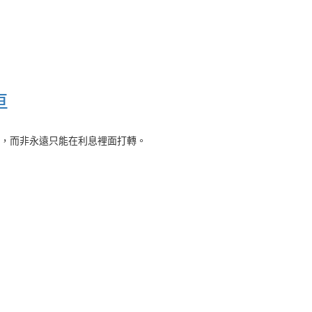
車
，而非永遠只能在利息裡面打轉。