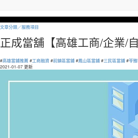
文章分類／
服務項目
正成當舖【高雄工商/企業/
4330 瀏覽
#
高雄當鋪推薦
#
工商融資
#
前鎮區當鋪
#
鳳山區當鋪
#
三民區當鋪
#
苓雅
2021-01-07 更新