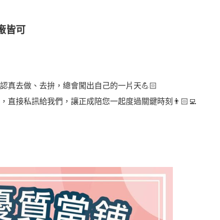
廠皆可
認真去做、去拚，總會闖出自己的一片天
💪🏻
，直接私訊給我們，讓正成陪您一起度過關鍵時刻
👨🏻‍💻