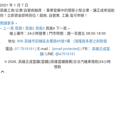
2021 年 1 月 7 日
高雄工商/企業/自營商融資 ，事業發展中的頭家小型企業，讓正成來協助
你！立即資金即時到位！超商, 自營業, 工廠 皆可申辦！
閱讀更多 »
« 上一頁
頁面
1
頁面
2
頁面
3
頁面
4
下一頁 »
線上審件：24小時營業 | 門市時間：週一至週五 08:00-18:00
地址:
806 高雄市前鎮區永豐路65號1樓 （瑞隆路多那之斜對面
電話:
07-7515151
| E-mail：
[email protected]
| FB：
高雄正成當
舖
/ LINE:
@a7515151
© 2026. 高雄正成當舖(當舖)|高雄當鋪推薦|合法汽機車借款|24小時
借款
Scroll
Up